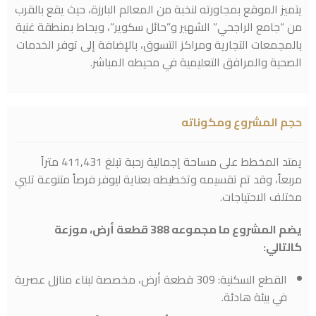
يتميز الموقع بمجاورته لنخبة من المعالم البارزة، حيث يقع بالقرب
من “جامع الراجحي” الشهير و”حائل سكوير”، ويحاط بمنطقة غنية
بالمجمعات التجارية ومراكز التسوق، بالإضافة إلى توفر الخدمات
الصحية والمرافق التعليمية في محيطه المباشر.
حجم المشروع ومكوناته
يمتد المخطط على مساحة إجمالية رحبة تبلغ 411,431 متراً
مربعاً، وقد تم تقسيمه وتخطيطه بعناية ليوفر فرصاً متنوعة تلبي
مختلف الاحتياجات.
يضم المشروع ما مجموعه 388 قطعة أرض، موزعة
كالتالي:
القطع السكنية: 309 قطعة أرض، مخصصة لبناء منازل عصرية
في بيئة هادئة.