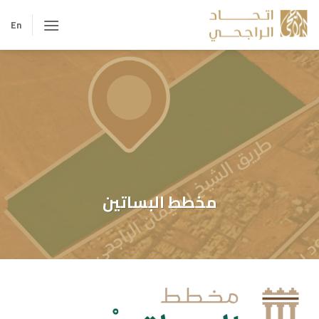
خطي
لمحتوى
En
مخطط البساتين